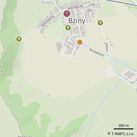
200 m
© T-MAPY, s.r.o.