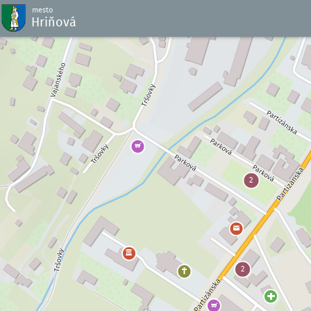
mesto
Hriňová