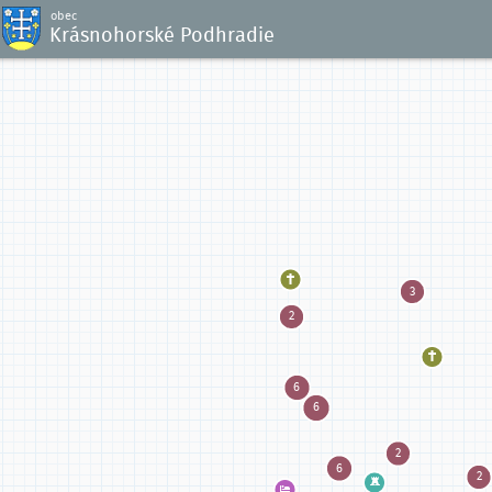
obec
Krásnohorské Podhradie