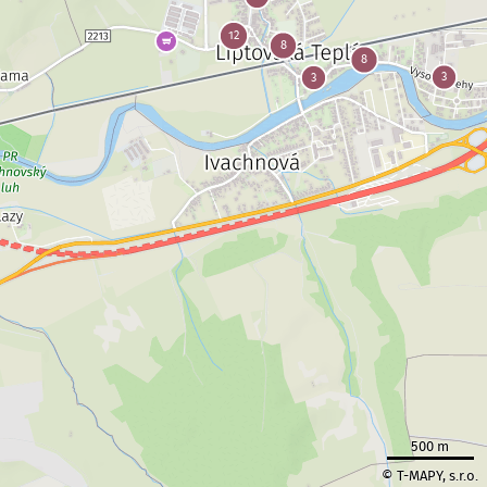
500 m
© T-MAPY, s.r.o.